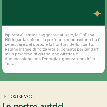
✦
Ispirata all'antica saggezza naturale, la Collana
Hildegarda celebra la profonda connessione tra il
benessere del corpo e la fioritura dello spirito.
Pagine intrise di forza vitale, pensate per guidarti
in un percorso di guarigione olistica e
riconnessione con l'energia rigeneratrice della
Terra.
LE NOSTRE VOCI
Le nostre autrici