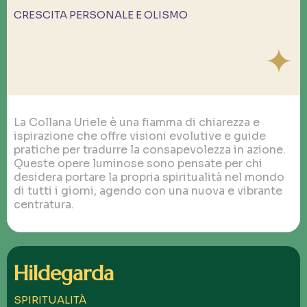
CRESCITA PERSONALE E OLISMO
✦
La Collana Uriele è una fiamma di chiarezza e
ispirazione che offre visioni evolutive e guide
pratiche per tradurre la consapevolezza in azione.
Queste opere luminose sono pensate per chi
desidera portare la propria spiritualità nel mondo
di tutti i giorni, agendo con una nuova e vibrante
centratura.
Hildegarda
SPIRITUALITÀ