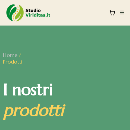
Home
/
Prodotti
I nostri
prodotti