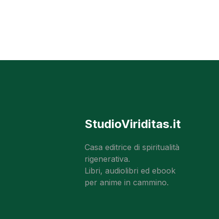
StudioViriditas.it
Casa editrice di spiritualità
rigenerativa.
Libri, audiolibri ed ebook
per anime in cammino.